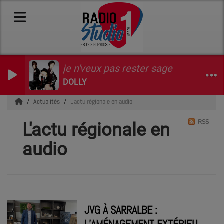
je n'veux pas rester sage
DOLLY
Actualités
L'actu régionale en audio
RSS
L'actu régionale en
audio
JVG À SARRALBE :