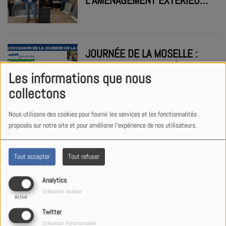
L’AMÉNAGEMENT EXTÉRIEUR
ET LE BIEN-ÊTRE PENSÉS
COMME UNE EXPÉRIENCE
GLOBALE
JOURNÉE DE LA MOSELLE :
LES SITES PASSIONNÉMENT
Les informations que nous
MOSELLE OUVRENT
collectons
GRATUITEMENT LEURS
PORTES CE 14 MAI
Nous utilisons des cookies pour fournir les services et les fonctionnalités
FIN DE LA MIGRATION DES
proposés sur notre site et pour améliorer l'expérience de nos utilisateurs.
AMPHIBIENS À BAERENTHAL :
PRÈS DE 3 000 BATRACIENS
Tout accepter
Tout refuser
SAUVÉS
Analytics
PIRANHA PÊCHE & LOISIRS,
Utilisation: Analyse
Activé
REPAIRE INCONTOURNABLE
Twitter
DES PASSIONNÉS DE PÊCHE
Utilisation: Fonctionnalité