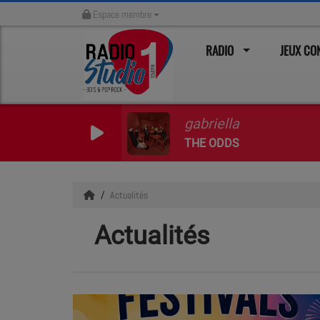
Espace membre
RADIO
JEUX C
gabriella
THE ODDS
Actualités
Actualités