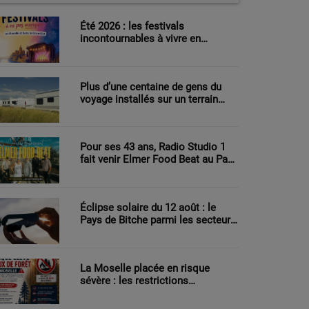
Été 2026 : les festivals
incontournables à vivre en
Moselle et dans le Grand Est
Plus d’une centaine de gens du
voyage installés sur un terrain
agricole à Sarreguemines
Pour ses 43 ans, Radio Studio 1
fait venir Elmer Food Beat au Pays
de Bitche
Éclipse solaire du 12 août : le
Pays de Bitche parmi les secteurs
les mieux placés pour observer le
phénomène
La Moselle placée en risque
sévère : les restrictions
renforcées face au danger
d’incendie