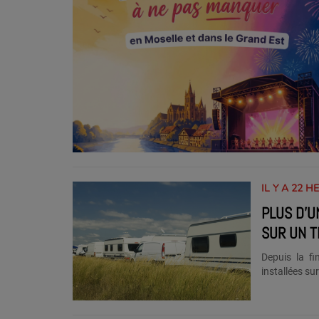
IL Y A 22 H
PLUS D’U
SUR UN T
Depuis la fi
installées su
sans autoris
prolonger d
Sarreguemines