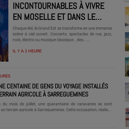
INCONTOURNABLES À VIVRE
EN MOSELLE ET DANS LE
GRAND EST
Chaque été, le Grand Est se transforme en une immense
scène à ciel ouvert. Concerts, spectacles de rue, jazz,
rock, électro ou musique classique… des......
IL Y A 1 HEURE
EURES
NE CENTAINE DE GENS DU VOYAGE INSTALLÉS
ERRAIN AGRICOLE À SARREGUEMINES
n du mois de juillet, une quarantaine de caravanes se sont
r un terrain agricole à Sarreguemines. Cette occupation, réalisée
ation, concerne plus d'une centaine de personnes et devrait se
urant une grande partie du mois d'août. Selon la Ville de
, les caravanes sont arrivées le vendredi 31 juillet en soirée.