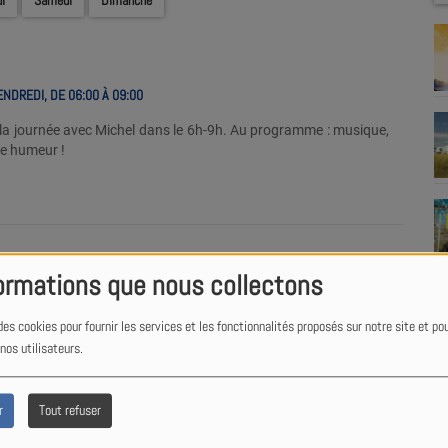
i
Samedi
Dimanche
ENDREDI, DE 06:00 À 09:00
 journée avec Michel dans le 6h-9h. Au programme : musique,
ne humeur !
I
ormations que nous collectons
ENDREDI, DE 09:00 À 12:00
des cookies pour fournir les services et les fonctionnalités proposés sur notre site et po
id du lundi au vendredi de 9h à midi !
 nos utilisateurs.
r
Tout refuser