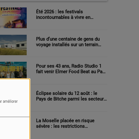
Été 2026 : les festivals
incontournables à vivre en
Moselle et dans le Grand Est
Plus d’une centaine de gens du
voyage installés sur un terrain
agricole à Sarreguemines
Pour ses 43 ans, Radio Studio 1
fait venir Elmer Food Beat au Pays
de Bitche
Éclipse solaire du 12 août : le
Pays de Bitche parmi les secteurs
ur améliorer
les mieux placés pour observer le
phénomène
La Moselle placée en risque
sévère : les restrictions
renforcées face au danger
d’incendie