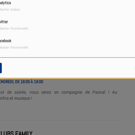
alytics
 16H
lisation: Analyse
ENDREDI, DE 12:00 À 16:00
itter
lisation: Fonctionnalité
rès-midi en compagnie de Flo ! Au programme : musique et
lles !
acebook
lisation: Fonctionnalité
ENDREDI, DE 16:00 À 19:00
but de soirée, vous serez en compagnie de Pascal ! Au
nfos et musique !
CLUBS FAMILY