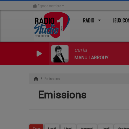
Espace membre
RADIO
JEUX C
carla
MANU LARROUY
Emissions
Emissions