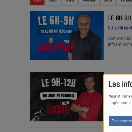
Tous
Lundi
Mardi
Mercredi
Jeudi
Vendred
LE 6H-9H
DU LUNDI AU V
Commencez la
infos et bon
LE 9H-MID
Les inf
DU LUNDI AU V
Nous utilisons 
Retrouvez Dav
l'expérience de
Tout accepte