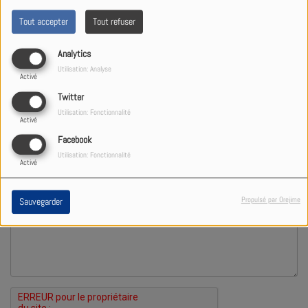
Tout accepter
Tout refuser
Téléphone
Analytics
Utilisation: Analyse
Activé
Site Web
Twitter
Utilisation: Fonctionnalité
Activé
Sujet
*
Facebook
Utilisation: Fonctionnalité
Activé
Message
*
Propulsé par Orejime
Sauvegarder