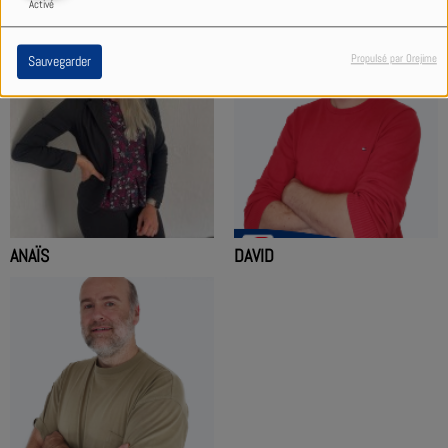
Activé
Propulsé par Orejime
Sauvegarder
ANAÏS
DAVID