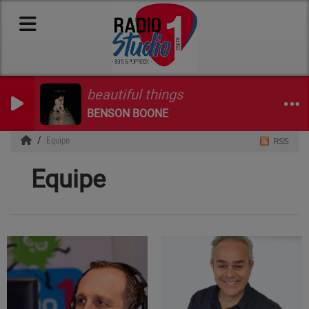
beautiful things
BENSON BOONE
Equipe
RSS
Equipe