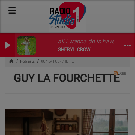
all i wanna do is have some fu
SHERYL CROW
Podcasts
GUY LA FOURCHETTE
RSS
GUY LA FOURCHETTE