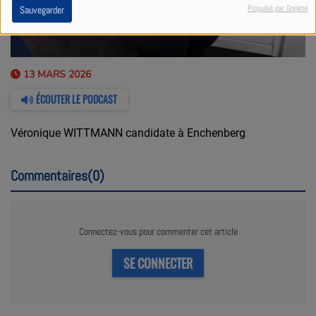
Propulsé par Orejime
Sauvegarder
13 MARS 2026
ÉCOUTER LE PODCAST
Véronique WITTMANN candidate à Enchenberg
Commentaires(0)
Connectez-vous pour commenter cet article
SE CONNECTER