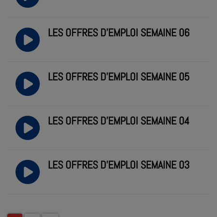
LES OFFRES D'EMPLOI SEMAINE 06
LES OFFRES D'EMPLOI SEMAINE 05
LES OFFRES D'EMPLOI SEMAINE 04
LES OFFRES D'EMPLOI SEMAINE 03