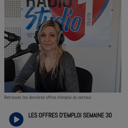
Retrouvez les dernières offres d'emploi du secteur.
LES OFFRES D'EMPLOI SEMAINE 30