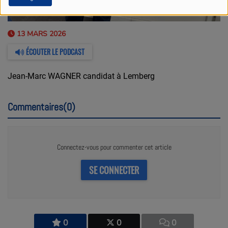
13 MARS 2026
ÉCOUTER LE PODCAST
Jean-Marc WAGNER candidat à Lemberg
Commentaires(0)
Connectez-vous pour commenter cet article
SE CONNECTER
0
0
0