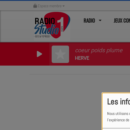
Espace membre
RADIO
JEUX C
coeur poids plume
HERVE
Les inf
Nous utilisons 
l'expérience de