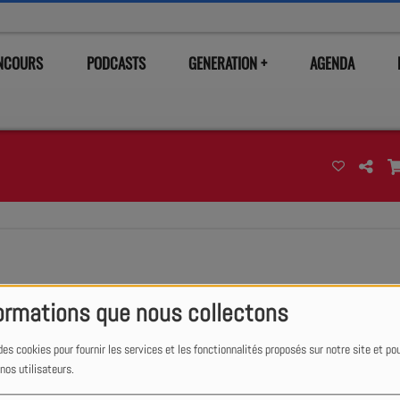
ONCOURS
PODCASTS
GENERATION +
AGENDA
ormations que nous collectons
des cookies pour fournir les services et les fonctionnalités proposés sur notre site et po
 nos utilisateurs.