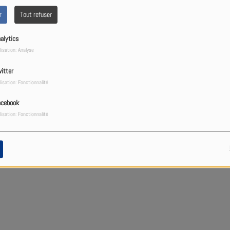
404
r
Tout refuser
alytics
lisation: Analyse
itter
lisation: Fonctionnalité
acebook
lisation: Fonctionnalité
ps, vous avez rencontré une erre
Il semble que la page que vous recherchez n’existe plus.