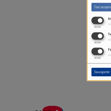
Tout accepte
An
Uti
Activé
Tw
Uti
Activé
F
Uti
Ou
Activé
Sauvegarder