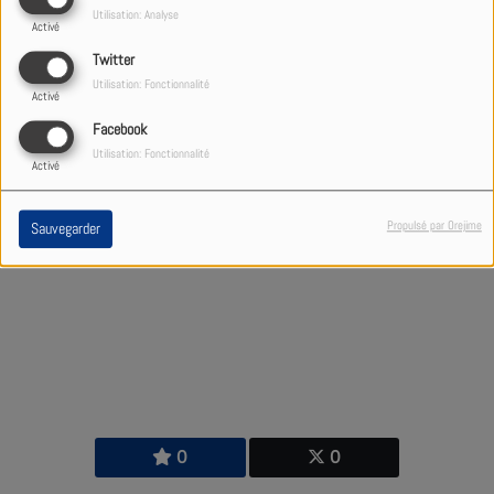
recettes d’Anaïs »
, où elle propose
Utilisation: Analyse
Activé
des idées et conseils autour de la
Twitter
cuisine.
Utilisation: Fonctionnalité
Activé
Facebook
1632 VUES
Utilisation: Fonctionnalité
Activé
Propulsé par Orejime
Sauvegarder
0
0