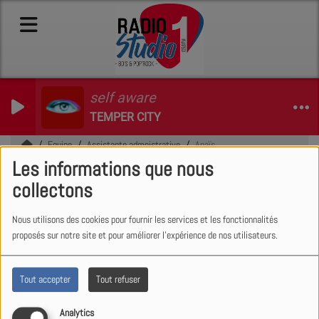
self aware
TEMPER CITY
Equipe
Assistante admnistrative
Anaïs
Les informations que nous
Anaïs
collectons
Nous utilisons des cookies pour fournir les services et les fonctionnalités
proposés sur notre site et pour améliorer l'expérience de nos utilisateurs.
Anaïs gère l’administration et le suivi
des dossiers au quotidien. Elle est
Tout accepter
Tout refuser
également animatrice et partage sa
passion à travers l’émission
« Les
Analytics