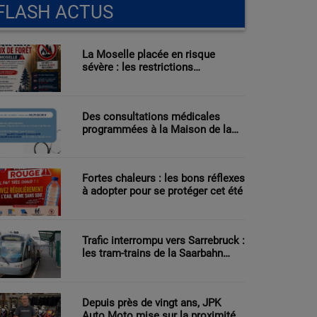
FLASH ACTUS
La Moselle placée en risque
sévère : les restrictions
renforcées face au danger
d’incendie
Des consultations médicales
programmées à la Maison de la
Santé de Bitche
Fortes chaleurs : les bons réflexes
à adopter pour se protéger cet été
Trafic interrompu vers Sarrebruck :
les tram-trains de la Saarbahn
reprennent progressivement du
service
Depuis près de vingt ans, JPK
Auto Moto mise sur la proximité