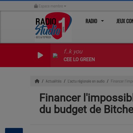
Espace membre
RADIO
JEUX C
f..k you
CEE LO GREEN
Actualités
L'actu régionale en audio
Financer l'imp
Financer l'impossi
du budget de Bitch