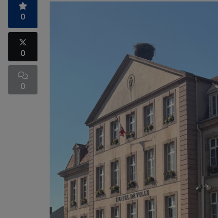
0
0
0