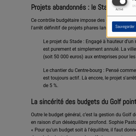
Projets abandonnés : le Stade et le C
Uti
Activé
Ce contrôle budgétaire impose des décisions imm
Sauvegarder
l'arrêt définitif de projets phares lancés par l'anc
Le projet du Stade :
Engagé à hauteur d'un mi
est purement et simplement annulé. La vil
(soit 50 000 euros) aux entreprises pour les
Le chantier du Centre-bourg :
Pensé comme rés
est toujours actif. Là encore, le projet s'arr
de 5 %.
La sincérité des budgets du Golf poin
Outre le budget général, c’est la gestion du Golf 
en raison d'un déséquilibre profond. Sophie Past
« Pour qu'un budget soit à l'équilibre, il faut do