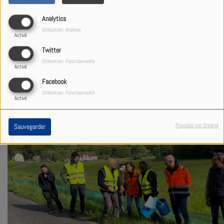
Analytics
Utilisation: Analyse
Activé
Twitter
Utilisation: Fonctionnalité
Activé
Facebook
Utilisation: Fonctionnalité
Activé
Propulsé par Orejime
Sauvegarder