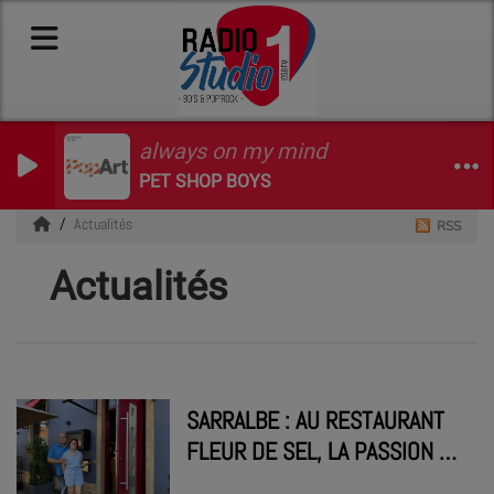
always on my mind
PET SHOP BOYS
Actualités
RSS
Actualités
SARRALBE : AU RESTAURANT
FLEUR DE SEL, LA PASSION DU
« FAIT MAISON » AU CŒUR DE