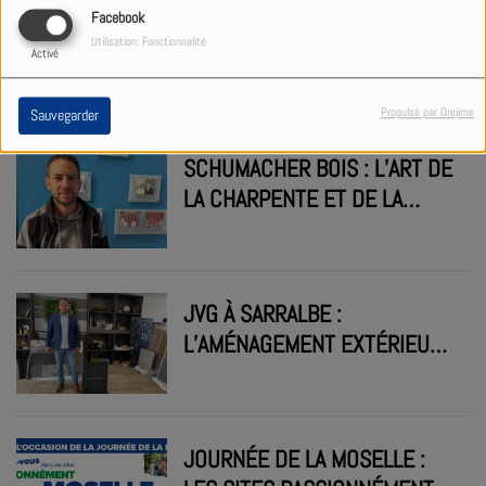
CYCLISME : UN TRACÉ 100 %
Facebook
Utilisation: Fonctionnalité
PAYS DE BITCHE ET UNE
Activé
VITRINE MONDIALE POUR LA
38E ÉDITION DU TROFEO !
Propulsé par Orejime
Sauvegarder
SCHUMACHER BOIS : L’ART DE
LA CHARPENTE ET DE LA
MAISON BOIS, ENTRE
TRADITION ET MODERNITÉ
JVG À SARRALBE :
L’AMÉNAGEMENT EXTÉRIEUR
ET LE BIEN-ÊTRE PENSÉS
COMME UNE EXPÉRIENCE
GLOBALE
JOURNÉE DE LA MOSELLE :