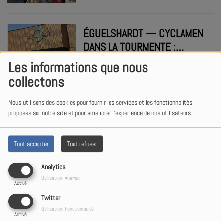
L'ASSIETTE
ÉGUELSHARDT — CYCLAMEN
DANS LA TOURMENTE :
RIVERAINS, JUSTICE ET
Les informations que nous
POUSSIÈRES TOXIQUES, LE
collectons
COMBAT DU COLLECTIF
FINANCER L'IMPOSSIBLE : LA
BITCHERLAND'AIR
Nous utilisons des cookies pour fournir les services et les fonctionnalités
CHAMBRE RÉGIONALE DES
proposés sur notre site et pour améliorer l'expérience de nos utilisateurs.
COMPTES S'EMPARE DU
BUDGET DE BITCHE
Tout accepter
Tout refuser
ÉVASION À NIEDERBRONN-
Analytics
LES-BAINS : L’HÔTEL-
Utilisation: Analyse
Activé
RESTAURANT LE BRISTOL, UNE
Twitter
INSTITUTION OÙ LE CŒUR ET
Utilisation: Fonctionnalité
Activé
LE TERROIR SE RENCONTRENT