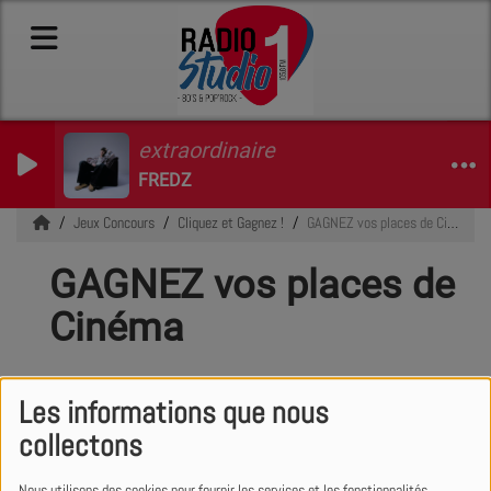
extraordinaire
FREDZ
Jeux Concours
Cliquez et Gagnez !
GAGNEZ vos places de Cinéma
GAGNEZ vos places de
Cinéma
Les informations que nous
collectons
Nous utilisons des cookies pour fournir les services et les fonctionnalités