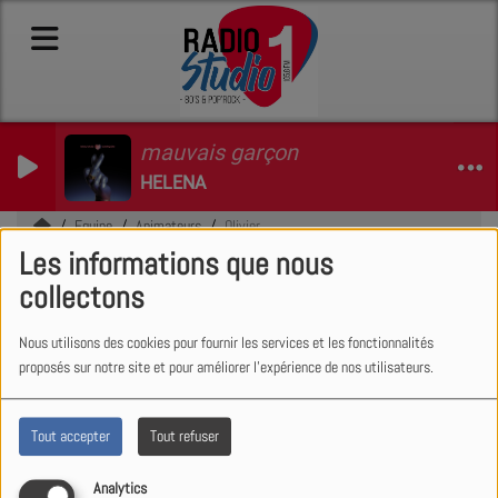
mauvais garçon
HELENA
Equipe
Animateurs
Olivier
Les informations que nous
Olivier
collectons
Nous utilisons des cookies pour fournir les services et les fonctionnalités
proposés sur notre site et pour améliorer l'expérience de nos utilisateurs.
Olivier vous accompagne pour
commencer votre week-end dans
Tout accepter
Tout refuser
son émission Happy Hour !
Retrouvez le le vendredi de 19h à
Analytics