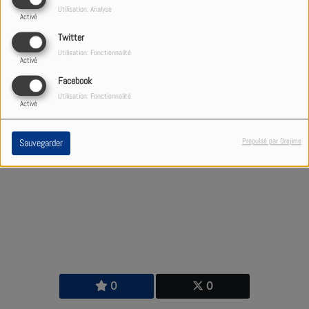
minuit en musique.
Utilisation: Analyse
Activé
Twitter
Utilisation: Fonctionnalité
Activé
Facebook
7414 VUES
Utilisation: Fonctionnalité
Activé
Propulsé par Orejime
Sauvegarder
0
0