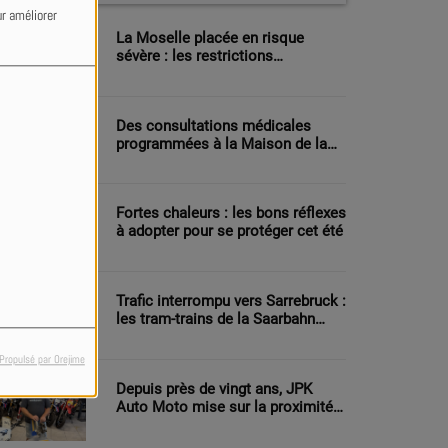
ur améliorer
La Moselle placée en risque
sévère : les restrictions
renforcées face au danger
d’incendie
Des consultations médicales
programmées à la Maison de la
Santé de Bitche
Fortes chaleurs : les bons réflexes
à adopter pour se protéger cet été
Trafic interrompu vers Sarrebruck :
les tram-trains de la Saarbahn
reprennent progressivement du
service
Propulsé par Orejime
Depuis près de vingt ans, JPK
Auto Moto mise sur la proximité
et la polyvalence à Montbronn