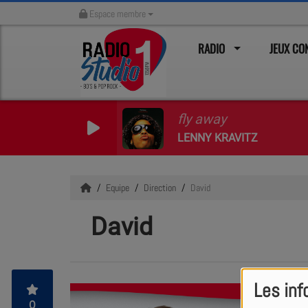
Espace membre
RADIO
JEUX C
fly away
LENNY KRAVITZ
Equipe
Direction
David
David
Les inf
Directeur 
0