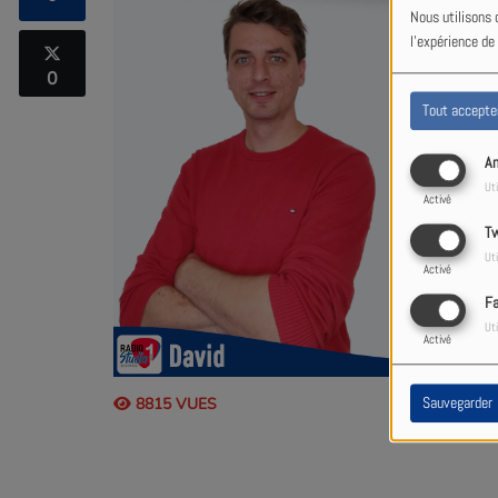
radio.
Nous utilisons 
l'expérience de
Infos prat
0
désormais 
Tout accepte
An
Uti
Activé
Tw
Uti
Activé
F
Uti
Activé
Sauvegarder
8815 VUES