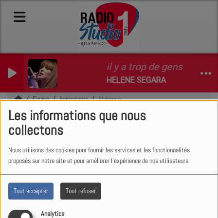
il y a trop de gens qui t'a
HELENE SEGARA
Equipe
Animateurs
Alphonse
Les informations que nous
Alphonse
collectons
Nous utilisons des cookies pour fournir les services et les fonctionnalités
proposés sur notre site et pour améliorer l'expérience de nos utilisateurs.
Auteur, écrivain et chroniqueur,
Alphonse WALTER est
Tout accepter
Tout refuser
l'incontournable de la station,
surtout quand il s'agit de disséquer
Analytics