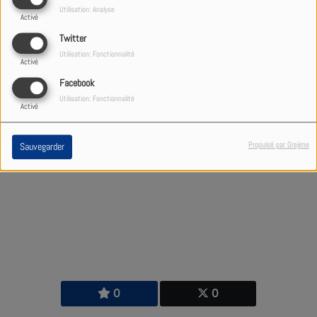
la
politique
ou la
culture
.
Utilisation: Analyse
Activé
Twitter
Utilisation: Fonctionnalité
Activé
Facebook
5892 VUES
Utilisation: Fonctionnalité
Activé
Propulsé par Orejime
Sauvegarder
0
0