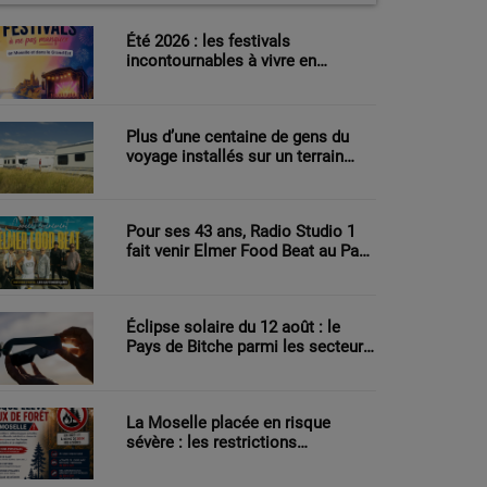
Été 2026 : les festivals
incontournables à vivre en
Moselle et dans le Grand Est
Plus d’une centaine de gens du
voyage installés sur un terrain
agricole à Sarreguemines
Pour ses 43 ans, Radio Studio 1
fait venir Elmer Food Beat au Pays
de Bitche
Éclipse solaire du 12 août : le
Pays de Bitche parmi les secteurs
les mieux placés pour observer le
phénomène
La Moselle placée en risque
sévère : les restrictions
renforcées face au danger
d’incendie