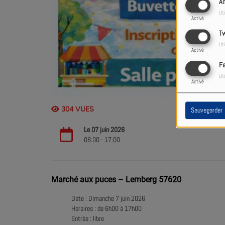
An
Uti
Activé
Tw
Uti
Activé
F
Uti
Activé
304 VUES
Sauvegarder
Le 07 juin 2026
06:00 - 17:00
Marché aux puces – Lemberg 57620
Date : Dimanche 7 juin 2026
Horaires : de 6h00 à 17h00
Entrée : libre