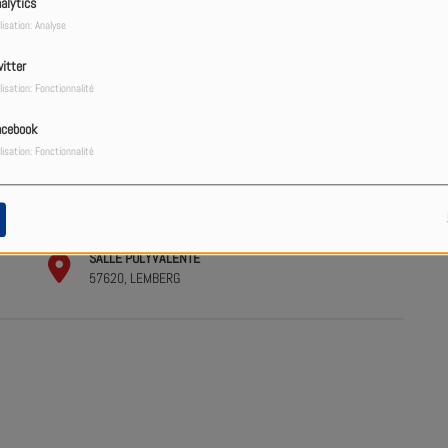
alytics
lisation: Analyse
itter
lisation: Fonctionnalité
acebook
lisation: Fonctionnalité
SALLE POLYVALENTE
57620, LEMBERG